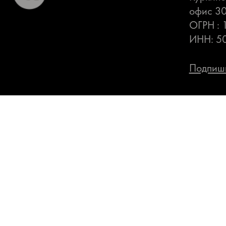
офис 3
ОГРН :
ИНН: 5
Подпиши