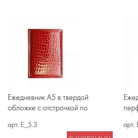
Ежедневник А5 в твердой
Еже
обложке c отстрочкой по
пер
периметру из натуральной кожи
держ
арт. E_5.3
арт.