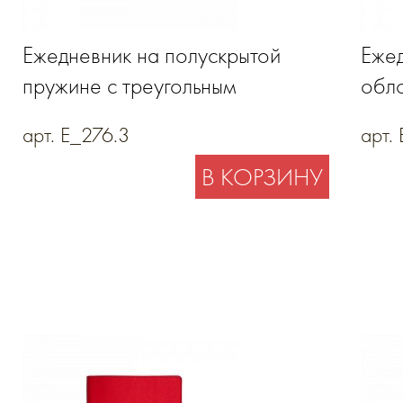
Ежедневник на полускрытой
Ежед
пружине с треугольным
обло
хлястиком на магните и
арт. E_276.3
арт.
держателем для ручки
В КОРЗИНУ