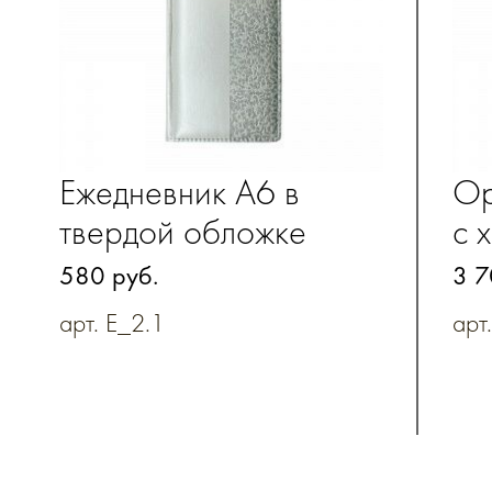
Ежедневник А6 в
Ор
твердой обложке
с 
580 руб.
3 7
арт. E_2.1
арт