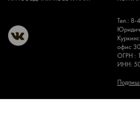
Тел.: 8
Юридиче
Куркинс
офис 3
ОГРН :
ИНН: 5
Подпиши