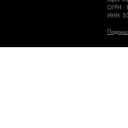
ОГРН :
ИНН: 5
Подпиши