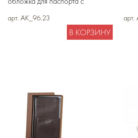
обложка для паспорта с
карманом для купюр, ключница-
арт. AK_96.23
арт.
футляр на молнии из
В КОРЗИНУ
натуральной кожи