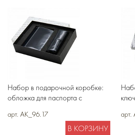
Набор в подарочной коробке:
Набо
обложка для паспорта с
ключ
карманом для купюр, ключница-
пасп
арт. AK_96.17
арт.
футляр на молнии из
из н
В КОРЗИНУ
натуральной кожи