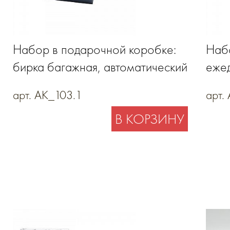
Набор в подарочной коробке:
Набо
бирка багажная, автоматический
ежед
чехол для кредитных карт
пор
арт. AK_103.1
арт.
и ру
В КОРЗИНУ