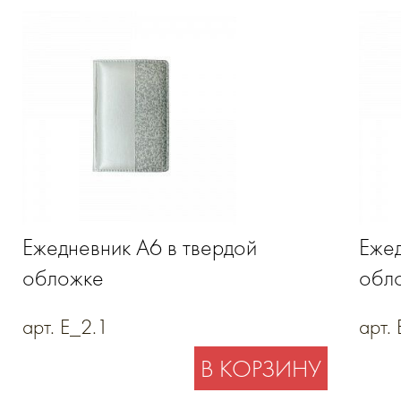
Ежедневник А6 в твердой
Ежед
обложке
обло
пери
арт. E_2.1
арт.
В КОРЗИНУ