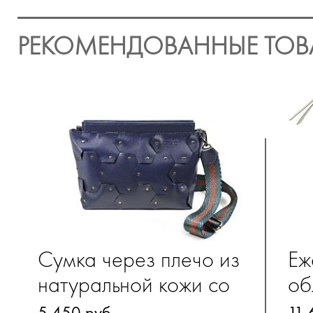
РЕКОМЕНДОВАННЫЕ ТОВ
Сумка через плечо из
Еж
натуральной кожи со
об
съёмным плечевым
на
5 450 руб.
11 