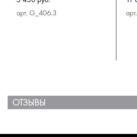
ремешком
арт. G_406.3
арт
ОТЗЫВЫ