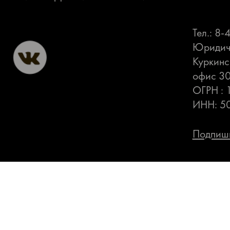
Тел.: 8
Юридиче
Куркинс
офис 3
ОГРН :
ИНН: 5
Подпиши