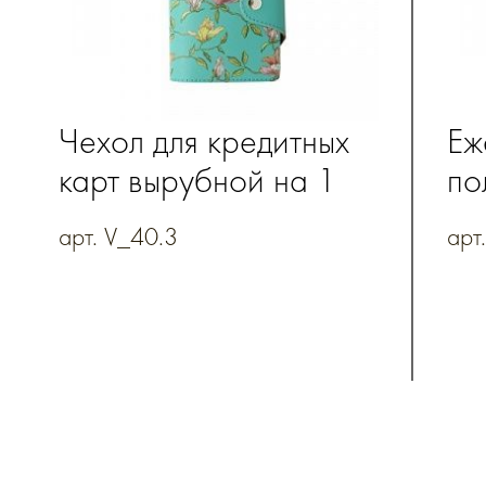
Чехол для кредитных
Еж
карт вырубной на 1
по
карман с хлястиком
с 
арт. V_40.3
арт
на кнопке из
хл
коллекции "Весна"
ко