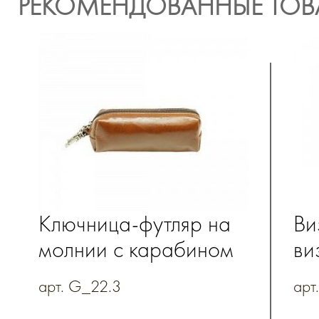
РЕКОМЕНДОВАННЫЕ ТОВ
Ключница-футляр на
Ви
молнии с карабином
ви
из натуральной кожи
на
арт. G_22.3
арт