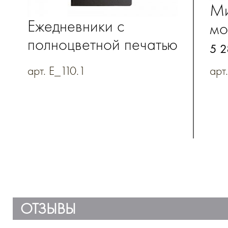
Ми
Ежедневники с
мо
полноцветной печатью
"Т
5 2
по бумаге из
на
арт. E_110.1
арт
коллекции
"Тропикана"
ОТЗЫВЫ