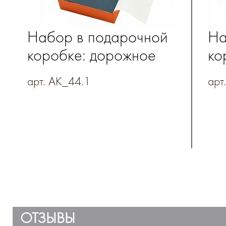
Набор в подарочной
На
коробке: дорожное
ко
портмоне, обложка
по
арт. AK_44.1
арт
для паспорта
дл
ОТЗЫВЫ