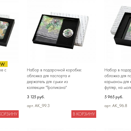
EW
ке с
Набор в подарочной коробке:
Набор в подар
обложка для паспорта и
обложка для п
держатель для сумки из
карманом для 
коллекции "Тропикана"
футляр, на мол
натуральной к
3 125 руб.
5 965 руб.
арт. AK_99.3
арт. AK_96.8
 КОРЗИНУ
В КОРЗИНУ