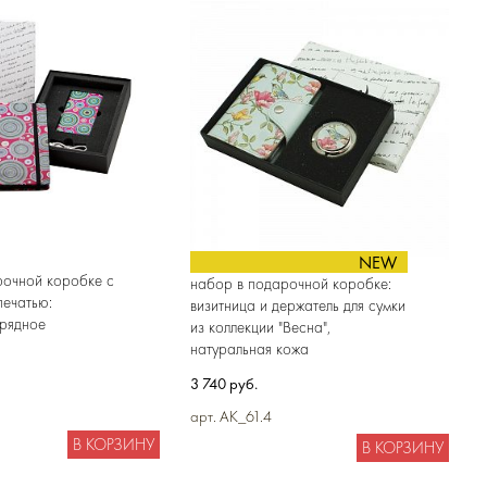
NEW
рочной коробке с
набор в подарочной коробке:
печатью:
визитница и держатель для сумки
арядное
из коллекции "Весна",
натуральная кожа
3 740 руб.
арт. AK_61.4
В КОРЗИНУ
В КОРЗИНУ