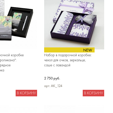
NEW
рочной коробке
Набор в подарочной коробке:
Тропикана":
чехол для очков, зеркальце,
арядное
саше с лавандой
чка
2 750 руб.
арт. AK_124
В КОРЗИНУ
В КОРЗИНУ