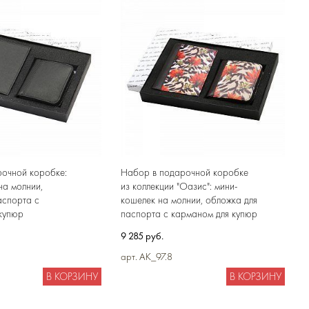
очной коробке:
Набор в подарочной коробке
на молнии,
из коллекции "Оазис": мини-
аспорта с
кошелек на молнии, обложка для
купюр
паспорта с карманом для купюр
9 285 руб.
арт. AK_97.8
В КОРЗИНУ
В КОРЗИНУ