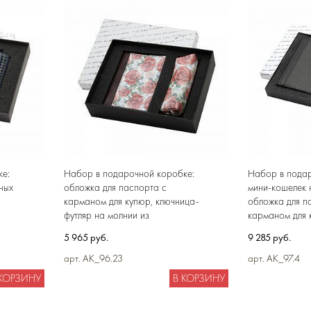
е:
Набор в подарочной коробке:
Набор в подар
ных
обложка для паспорта с
мини-кошелек 
карманом для купюр, ключница-
обложка для п
футляр на молнии из
карманом для 
натуральной кожи
5 965 руб.
9 285 руб.
арт. AK_96.23
арт. AK_97.4
 КОРЗИНУ
В КОРЗИНУ