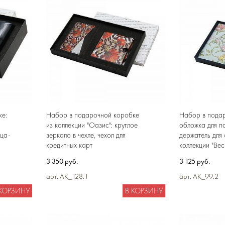
е:
Набор в подарочной коробке
Набор в подар
из коллекции "Оазис": круглое
обложка для п
ица-
зеркало в чехле, чехол для
держатель для 
кредитных карт
коллекции "Вес
3 350 руб.
3 125 руб.
арт. AK_128.1
арт. AK_99.2
 КОРЗИНУ
В КОРЗИНУ