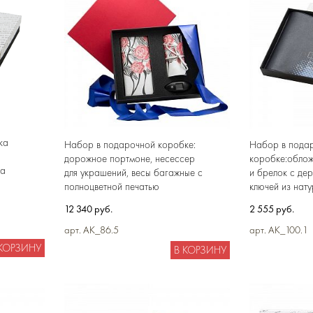
ка
Набор в подарочной коробке:
Набор в пода
дорожное портмоне, несессер
коробке:облож
на
для украшений, весы багажные с
и брелок с дер
полноцветной печатью
ключей из нат
12 340 руб.
2 555 руб.
арт. AK_86.5
арт. AK_100.1
 КОРЗИНУ
В КОРЗИНУ