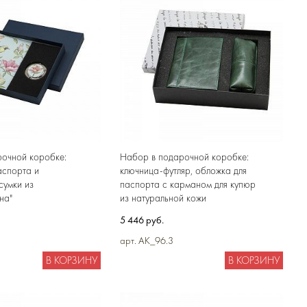
очной коробке:
Набор в подарочной коробке:
аспорта и
ключница-футляр, обложка для
сумки из
паспорта с карманом для купюр
на"
из натуральной кожи
5 446 руб.
арт. AK_96.3
В КОРЗИНУ
В КОРЗИНУ