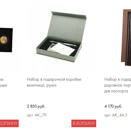
е:
Набор в подарочной коробке:
Набор в подар
умки
визитница, ручка
дорожное пор
для паспорта
2 850 руб.
4 170 руб.
арт. AK_79
арт. AK_44.3
 КОРЗИНУ
В КОРЗИНУ