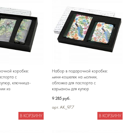
очной коробке:
Набор в подарочной коробке:
аспорта с
мини-кошелек на молнии,
купюр, ключница-
обложка для паспорта с
нии из
карманом для купюр
ожи
9 285 руб.
арт. AK_97.7
В КОРЗИНУ
В КОРЗИНУ