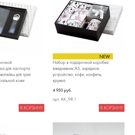
NEW
рочной
Набор в подарочной коробке:
ка для паспорта
ежедневник А5, зарядное
жателем для трех
устройство, кофе, конфеты,
уральной кожи
кружка
4 950 руб.
арт. AK_98.1
В КОРЗИНУ
В КОРЗИНУ